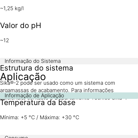
~1,25 kg/l
Valor do pH
~12
Informação do Sistema
Estrutura do sistema
Aplicação
Sika®-2 pode ser usado como um sistema com
argamassas de acabamento. Para informações
Informação de Aplicação
adicionais, contacte o Departamento Técnico Sika®.
Temperatura da base
Mínima: +5 °C / Máxima: +30 °C
Consumo