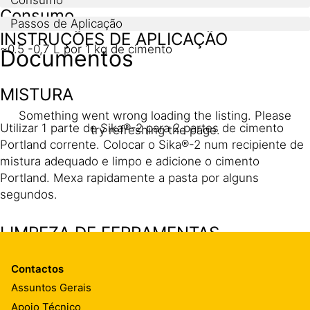
Consumo
Passos de Aplicação
INSTRUÇÕES DE APLICAÇÃO
~0.5 -0,7 L por 1 kg de cimento
Documentos
MISTURA
Something went wrong loading the listing. Please
Utilizar 1 parte de Sika®-2 para 2 partes de cimento
try refreshing the page.
Portland corrente. Colocar o Sika®-2 num recipiente de
mistura adequado e limpo e adicione o cimento
Portland. Mexa rapidamente a pasta por alguns
segundos.
LIMPEZA DE FERRAMENTAS
Limpar todas as ferramentas e equipamento com água
Contactos
imediatamente após a utilização. Material endurecido só
Assuntos Gerais
pode ser removido mecanicamente.
Apoio Técnico