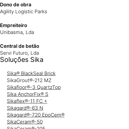
Dono de obra
Agility Logistic Parks
Empreiteiro
Unibasma, Lda
Central de betão
Servi Futuro, Lda
Soluções Sika
Sika® BlackSeal Brick
SikaGrout®-212 MZ
Sikafloor®-3 QuartzTop
Sika AnchorFix® S
Sikaflex®-11 FC +
Sikagard®-63 N
Sikagard®-720 EpoCem®
SikaCeram®-50
SikaCeram®-205