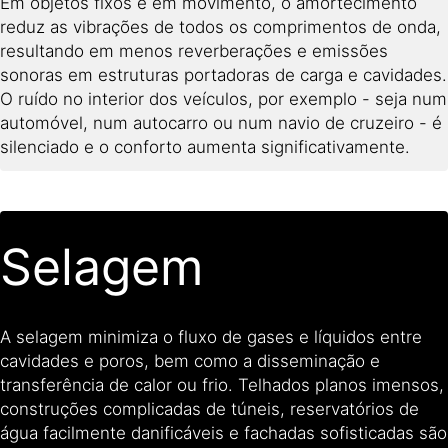
Em objetos fixos e em movimento, o amortecimento
reduz as vibrações de todos os comprimentos de onda,
resultando em menos reverberações e emissões
sonoras em estruturas portadoras de carga e cavidades.
O ruído no interior dos veículos, por exemplo - seja num
automóvel, num autocarro ou num navio de cruzeiro - é
silenciado e o conforto aumenta significativamente.
Selagem
A selagem minimiza o fluxo de gases e líquidos entre
cavidades e poros, bem como a disseminação e
transferência de calor ou frio. Telhados planos imensos,
construções complicadas de túneis, reservatórios de
água facilmente danificáveis e fachadas sofisticadas são