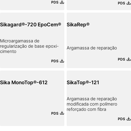
PDS
PDS
Sikagard®-720 EpoCem®
SikaRep®
Microargamassa de
regularização de base epoxi-
Argamassa de reparação
cimento
PDS
PDS
Sika MonoTop®-612
SikaTop®-121
Argamassa de reparação
modificada com polímero
reforçado com fibra
PDS
PDS