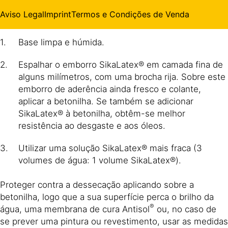
Aviso Legal
Imprint
Termos e Condições de Venda
Para obtenção duma boa aderência das betonilhas:
Base limpa e húmida.
Espalhar o emborro SikaLatex® em camada fina de
alguns milímetros, com uma brocha rija. Sobre este
emborro de aderência ainda fresco e colante,
aplicar a betonilha. Se também se adicionar
SikaLatex® à betonilha, obtêm-se melhor
resistência ao desgaste e aos óleos.
Utilizar uma solução SikaLatex® mais fraca (3
volumes de água: 1 volume SikaLatex®).
Proteger contra a dessecação aplicando sobre a
betonilha, logo que a sua superfície perca o brilho da
®
água, uma membrana de cura Antisol
ou, no caso de
se prever uma pintura ou revestimento, usar as medidas