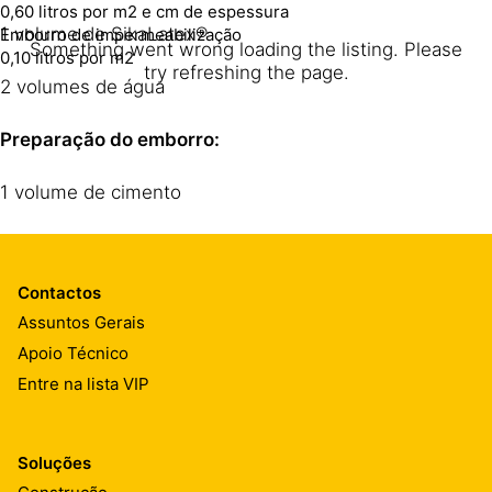
0,60 litros por m2 e cm de espessura
1 volume de SikaLatex®
Emborro de impermeabilização
Something went wrong loading the listing. Please
0,10 litros por m2
try refreshing the page.
2 volumes de água
Preparação do emborro:
1 volume de cimento
1 volume de areia
Contactos
Amassar com solução SikaLatex® até obter uma
Assuntos Gerais
consistência cremosa.
Apoio Técnico
Preparação das argamassas SikaLatex®:
Entre na lista VIP
1 volume de cimento
Soluções
2 a 2,5 volumes de areia 0-3 mm.