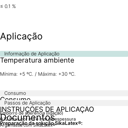
≤ 0.1 %
Aplicação
Informação de Aplicação
Temperatura ambiente
Mínima: +5 ºC. / Máxima: +30 ºC.
Consumo
Consumo
Passos de Aplicação
INSTRUÇÕES DE APLICAÇÃO
Emborro de aderência (ligação)
Documentos
0,12 litros por m2 e mm de espessura
Preparação da solução SikaLatex®:
Argamassa com SikaLatex®