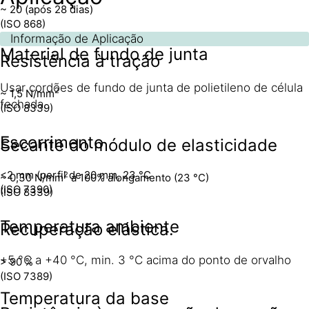
~ 20 (após 28 dias)
(ISO 868)
Informação de Aplicação
Material de fundo de junta
Resistência à tração
Usar cordões de fundo de junta de polietileno de célula
2
~ 1,5 N/mm
fechada.
(ISO 8339)
Escorrimento
Secante do módulo de elasticidade
<2 mm (perfil de 20 mm, 23 °C
2
~ 0,30 N/mm
a 100% alongamento (23 °C)
(ISO 7390)
(ISO 8339)
Temperatura ambiente
Recuperação elástica.
+5 °C a +40 °C, min. 3 °C acima do ponto de orvalho
> 90 %
(ISO 7389)
Temperatura da base