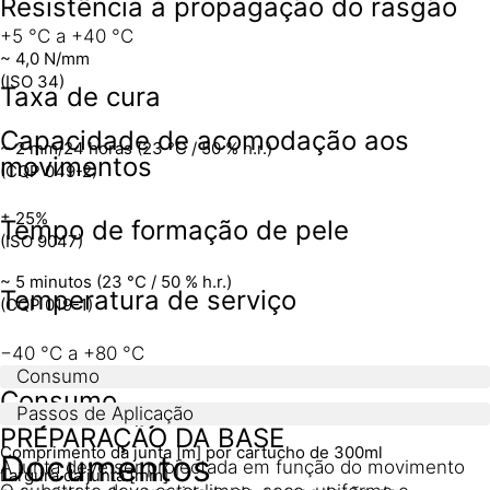
Resistência à propagação do rasgão
+5 °C a +40 °C
~ 4,0 N/mm
(ISO 34)
Taxa de cura
Capacidade de acomodação aos
~ 2 mm/24 horas (23 °C / 50 % h.r.)
movimentos
(CQP 049-2)
± 25%
Tempo de formação de pele
(ISO 9047)
~ 5 minutos (23 °C / 50 % h.r.)
Temperatura de serviço
(CQP 019-1)
−40 °C a +80 °C
Consumo
Consumo
Projecto da junta
Passos de Aplicação
PREPARAÇÃO DA BASE
Comprimento da junta [m] por cartucho de 300ml
Documentos
A junta deve ser projectada em função do movimento
Largura da junta [mm]